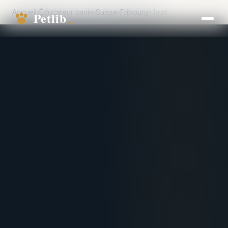
Accueil
›
Éducateur canin
›
Suisse
›
Fribourg
›
Jaun