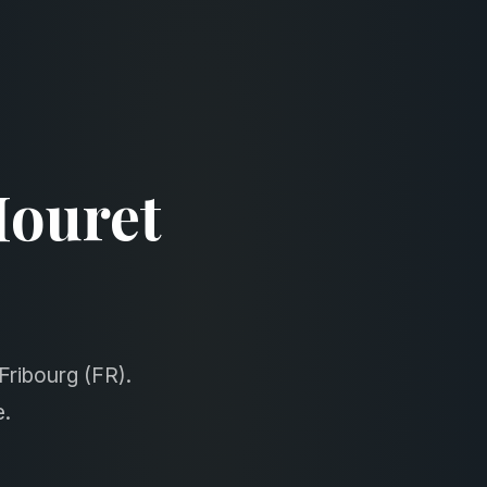
Mouret
Fribourg (FR).
e.