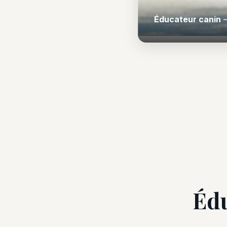
Éducateur canin
—
Édu