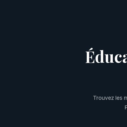
Éduca
Trouvez les m
P