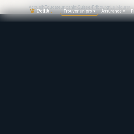
Accueil
›
Éducateur canin
›
Suisse
›
Fribourg
›
Le Mouret
Trouver un pro
▾
Assurance
▾
P