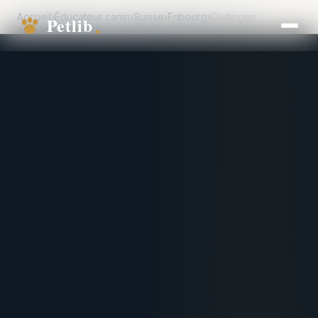
Accueil
›
Éducateur canin
›
Suisse
›
Fribourg
›
Düdingen