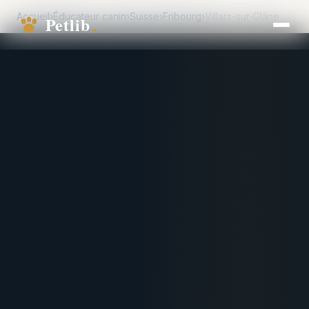
Accueil
›
Éducateur canin
›
Suisse
›
Fribourg
›
Villars-sur-Glâne