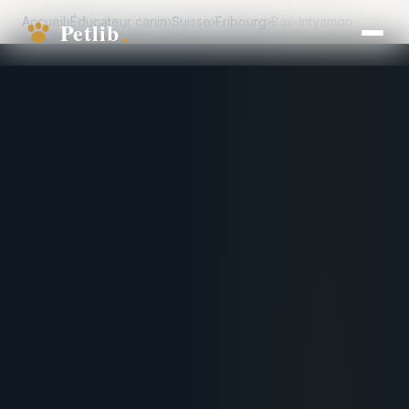
Accueil
›
Éducateur canin
›
Suisse
›
Fribourg
›
Bas-Intyamon