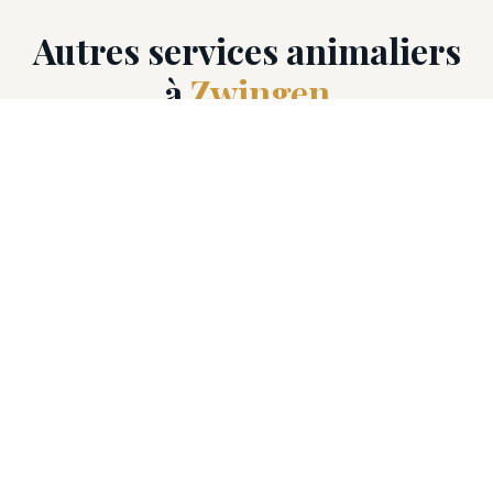
Autres services animaliers
à
Zwingen
Découvrez tous les professionnels animaliers
disponibles à Zwingen (4222).
🎓
Dressage chien
🏥
Vétérinaire
🦴
Ostéopathe animalier