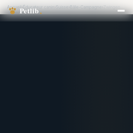
Accueil
›
Éducateur canin
›
Suisse
›
Bâle-Campagne
›
Zwingen