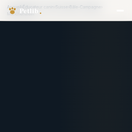
Accueil
›
Éducateur canin
›
Suisse
›
Bâle-Campagne
›
Münchenstein