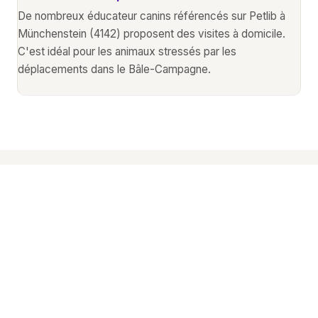
De nombreux éducateur canins référencés sur Petlib à
Münchenstein (4142) proposent des visites à domicile.
C'est idéal pour les animaux stressés par les
déplacements dans le Bâle-Campagne.
Autres services animaliers
à
Münchenstein
Découvrez tous les professionnels animaliers
disponibles à Münchenstein (4142).