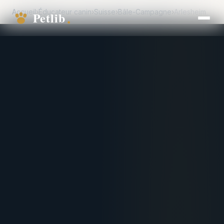
Accueil
›
Éducateur canin
›
Suisse
›
Bâle-Campagne
›
Arlesheim