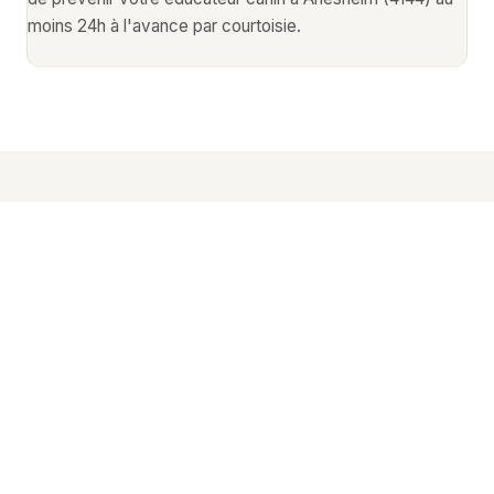
moins 24h à l'avance par courtoisie.
Autres services animaliers
à
Arlesheim
Découvrez tous les professionnels animaliers
disponibles à Arlesheim (4144).
🎓
Dressage chien