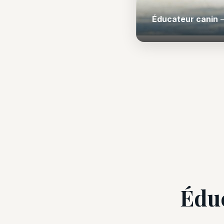
Éducateur canin
—
Édu