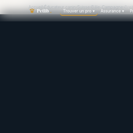
Accueil
›
Éducateur canin
›
Suisse
›
Bâle-Campagne
›
Bre
Trouver un pro
▾
Assurance
▾
P