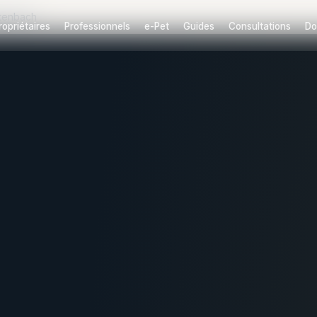
itenbach
ropriétaires
Professionnels
e-Pet
Guides
Consultations
Do