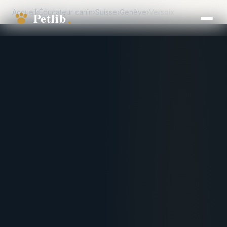
Accueil
›
Éducateur canin
›
Suisse
›
Genève
›
Versoix