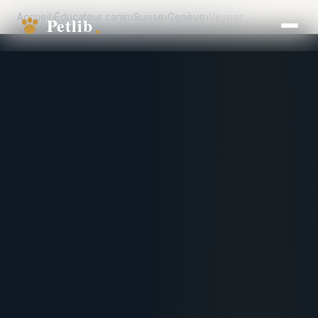
Accueil
›
Éducateur canin
›
Suisse
›
Genève
›
Veyrier