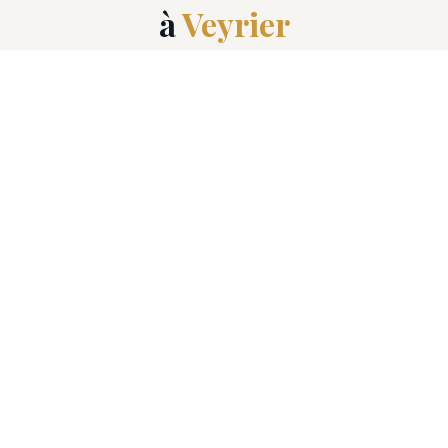
à
Veyrier
Découvrez tous les professionnels animaliers
disponibles à Veyrier (1255).
🎓
Dressage chien
🏥
Vétérinaire
🦴
Ostéopathe animalier