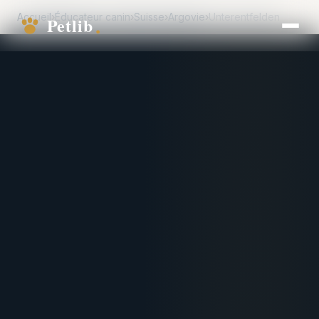
Accueil
›
Éducateur canin
›
Suisse
›
Argovie
›
Unterentfelden