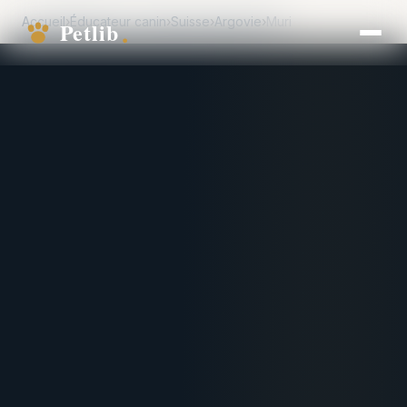
Accueil
›
Éducateur canin
›
Suisse
›
Argovie
›
Muri