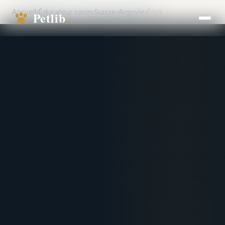
Accueil
›
Éducateur canin
›
Suisse
›
Argovie
›
Frick