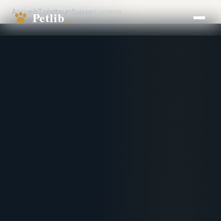
Accueil
›
Toiletteur
›
Suisse
›
Lucerne