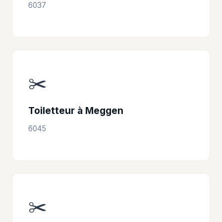
6037
✂️
Toiletteur à Meggen
6045
✂️