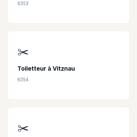
6353
✂️
Toiletteur à Vitznau
6354
✂️