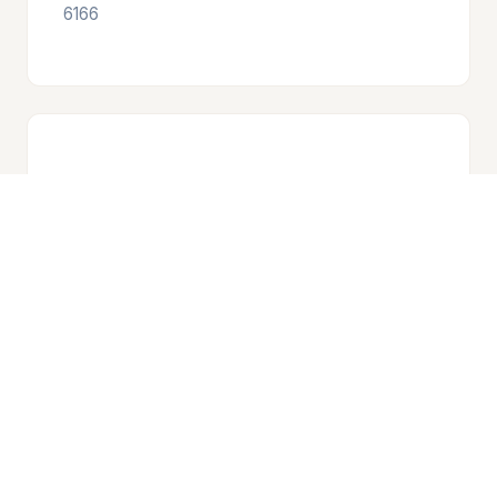
6166
✂️
Toiletteur à Romoos
6113
✂️