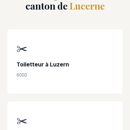
canton de
Lucerne
✂️
Toiletteur à Luzern
6000
✂️