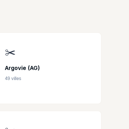
✂️
Argovie (AG)
49 villes