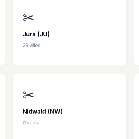
✂️
Jura (JU)
28 villes
✂️
Nidwald (NW)
11 villes