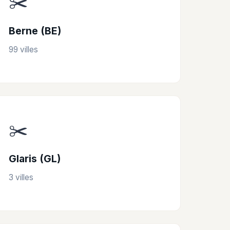
✂️
Berne (BE)
99 villes
✂️
Glaris (GL)
3 villes