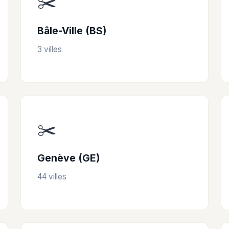
✂️
Bâle-Ville (BS)
3 villes
✂️
Genève (GE)
44 villes