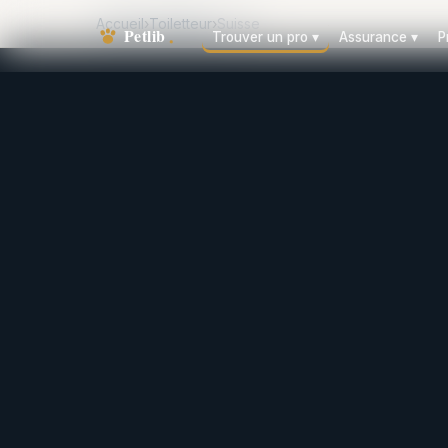
Accueil
›
Toiletteur
›
Suisse
Trouver un pro
▾
Assurance
▾
P