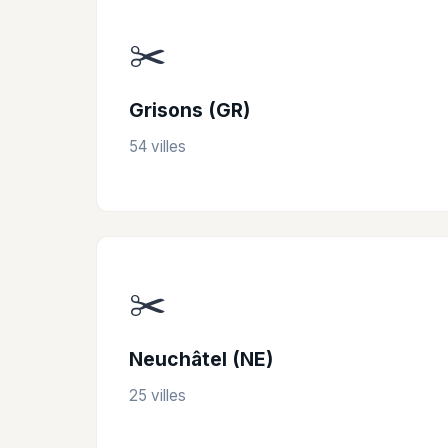
✂️
Grisons (GR)
54 villes
✂️
Neuchâtel (NE)
25 villes