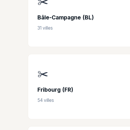
✂️
Bâle-Campagne (BL)
31 villes
✂️
Fribourg (FR)
54 villes