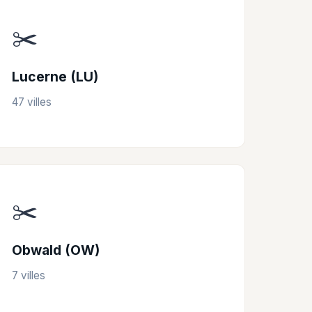
✂️
Lucerne (LU)
47 villes
✂️
Obwald (OW)
7 villes