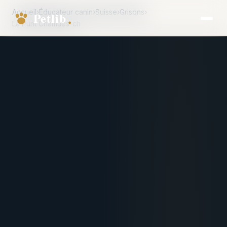
Accueil
›
Éducateur canin
›
Suisse
›
Grisons
›
La Punt Chamues-ch