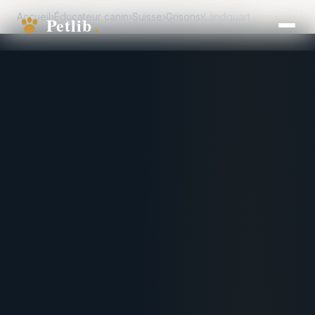
Accueil
›
Éducateur canin
›
Suisse
›
Grisons
›
Landquart