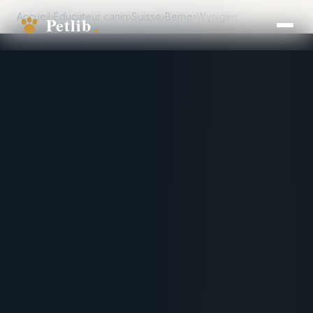
Accueil
›
Éducateur canin
›
Suisse
›
Berne
›
Wynigen