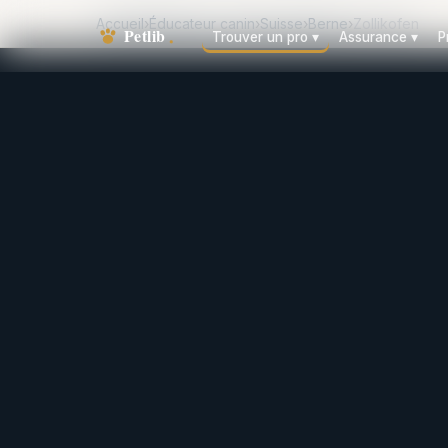
Accueil
›
Éducateur canin
›
Suisse
›
Berne
›
Zollikofen
Trouver un pro
▾
Assurance
▾
P