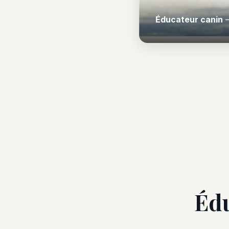
Éducateur canin
—
Édu