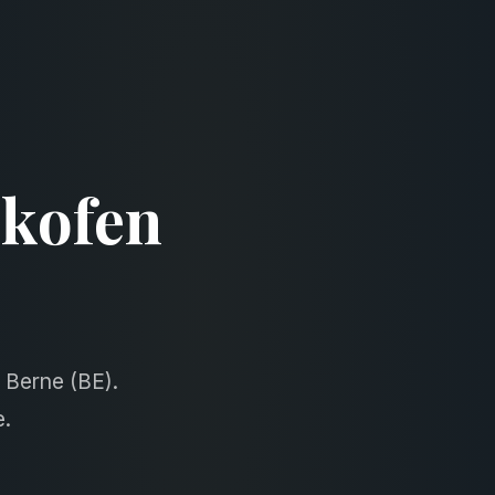
ikofen
 Berne (BE).
e.