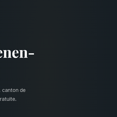
enen-
, canton de
ratuite.