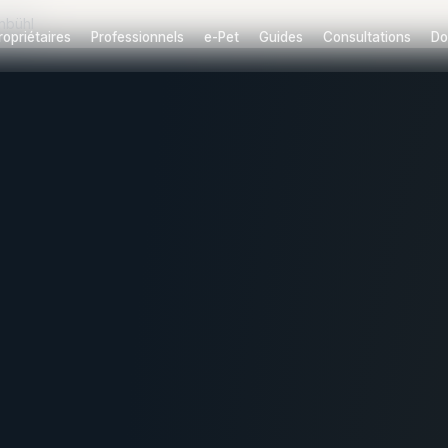
nbühl
ropriétaires
Professionnels
e-Pet
Guides
Consultations
Do