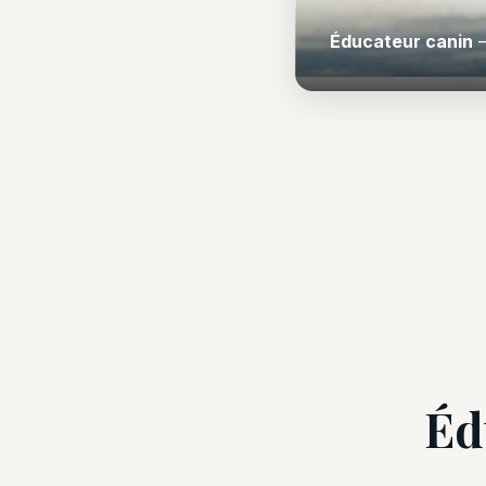
Éducateur canin
—
Éd