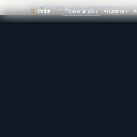
Accueil
›
Éducateur canin
›
Suisse
›
Berne
›
Urtenen-Schö
Trouver un pro
▾
Assurance
▾
P