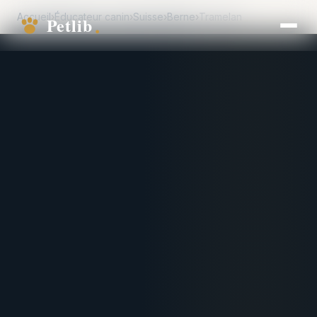
Accueil
›
Éducateur canin
›
Suisse
›
Berne
›
Tramelan