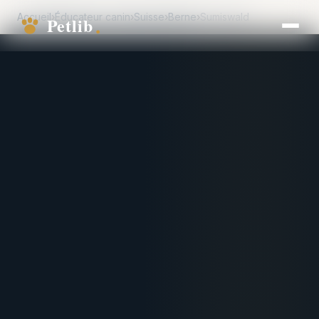
Accueil
›
Éducateur canin
›
Suisse
›
Berne
›
Sumiswald