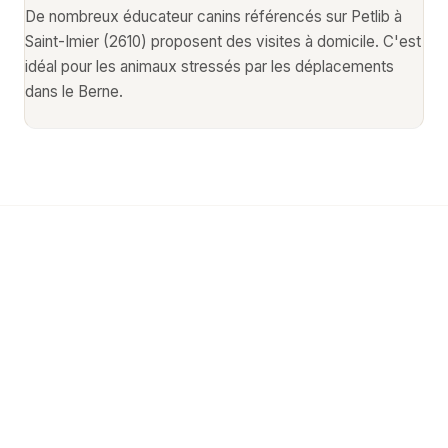
De nombreux éducateur canins référencés sur Petlib à
Saint-Imier (2610) proposent des visites à domicile. C'est
idéal pour les animaux stressés par les déplacements
dans le Berne.
Autres services animaliers
à
Saint-Imier
Découvrez tous les professionnels animaliers
disponibles à Saint-Imier (2610).