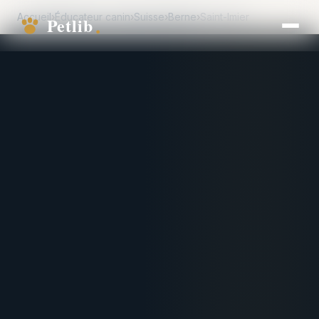
Accueil
›
Éducateur canin
›
Suisse
›
Berne
›
Saint-Imier