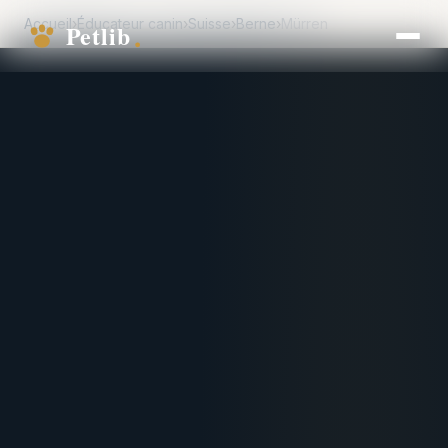
Accueil
›
Éducateur canin
›
Suisse
›
Berne
›
Mürren