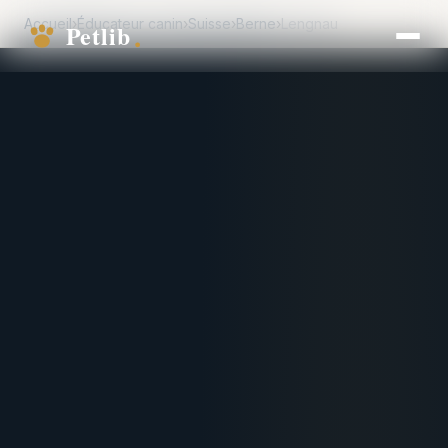
Accueil
›
Éducateur canin
›
Suisse
›
Berne
›
Lengnau