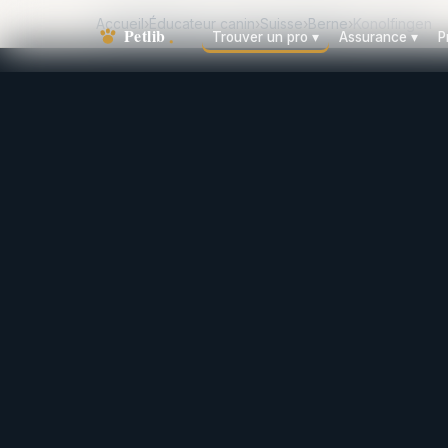
Accueil
›
Éducateur canin
›
Suisse
›
Berne
›
Konolfingen
Trouver un pro
▾
Assurance
▾
P