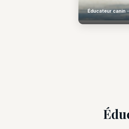
Éducateur canin
—
Éduc