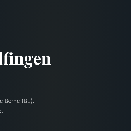
lfingen
e Berne (BE).
e.