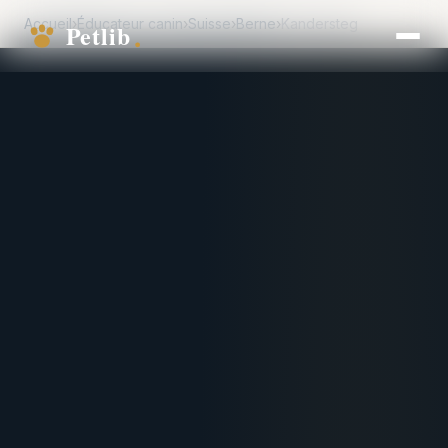
Accueil
›
Éducateur canin
›
Suisse
›
Berne
›
Kandersteg