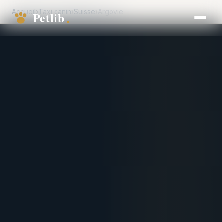
Accueil
›
Taxi canin
›
Suisse
›
Argovie