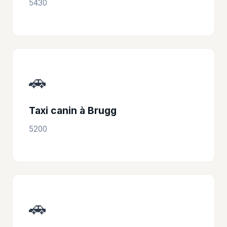
5430
🚗
Taxi canin à Brugg
5200
🚗