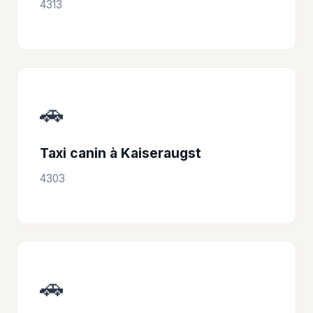
4313
🚗
Taxi canin à Kaiseraugst
4303
🚗