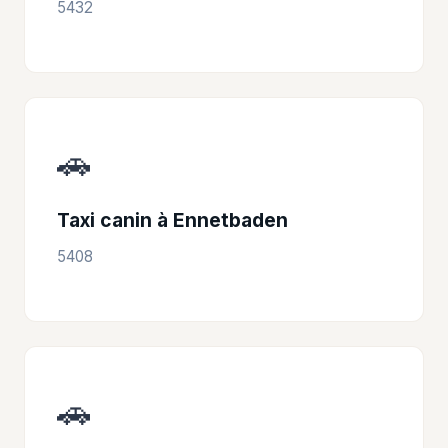
5432
🚗
Taxi canin à Ennetbaden
5408
🚗