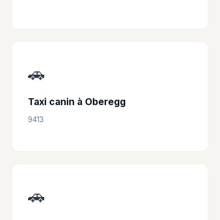
🚗
Taxi canin à Oberegg
9413
🚗