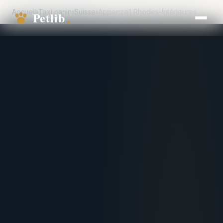
Accueil
›
Taxi canin
›
Suisse
›
Appenzell Rhodes-Intérieures