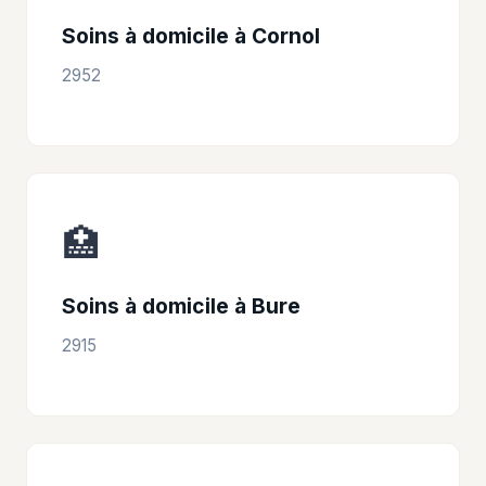
Soins à domicile à Cornol
2952
🏥
Soins à domicile à Bure
2915