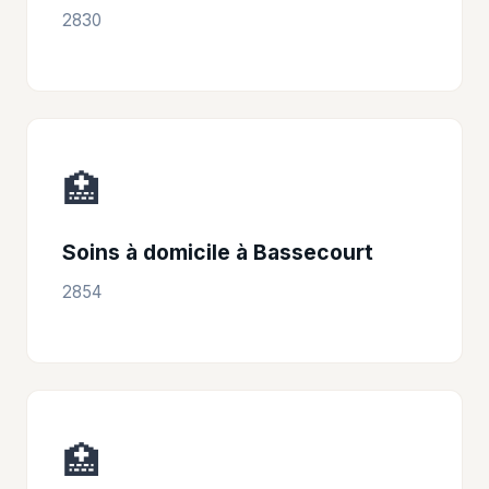
2830
🏥
Soins à domicile à Bassecourt
2854
🏥