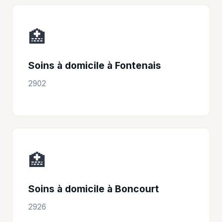
🏥
Soins à domicile à Fontenais
2902
🏥
Soins à domicile à Boncourt
2926