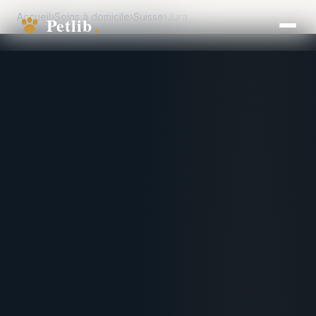
Accueil
›
Soins à domicile
›
Suisse
›
Jura