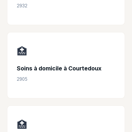
2932
🏥
Soins à domicile à Courtedoux
2905
🏥