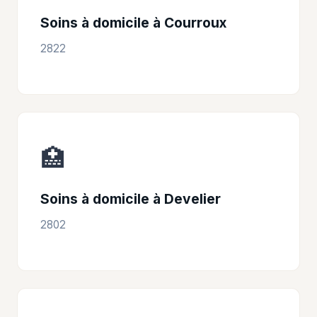
Soins à domicile à Courroux
2822
🏥
Soins à domicile à Develier
2802