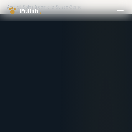
Accueil
›
Soins à domicile
›
Suisse
›
Berne