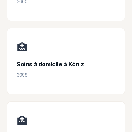
3600
🏥
Soins à domicile à Köniz
3098
🏥