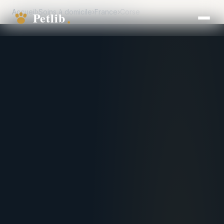
Accueil
›
Soins à domicile
›
France
›
Corse