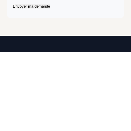
Envoyer ma demande
La plateforme animalière de confiance en Suisse et
en France. Trouvez le professionnel idéal pour
votre compagnon.
Plateforme
Nos Prestations