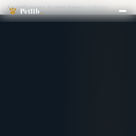
Accueil
›
Promeneur de chiens
›
Suisse
›
Schaffhouse