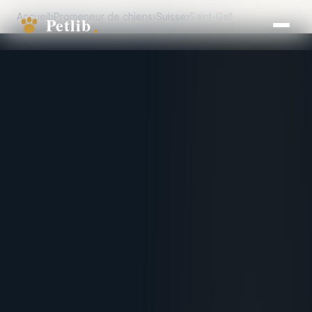
Accueil
›
Promeneur de chiens
›
Suisse
›
Saint-Gall