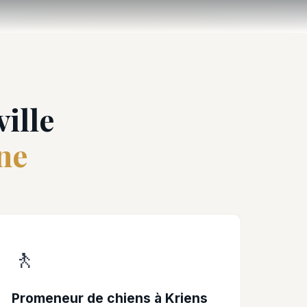
ille
ne
🚶
Promeneur de chiens à Kriens