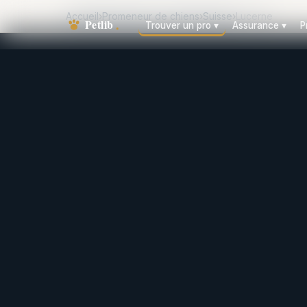
Accueil
›
Promeneur de chiens
›
Suisse
›
Lucerne
Trouver un pro
▾
Assurance
▾
P