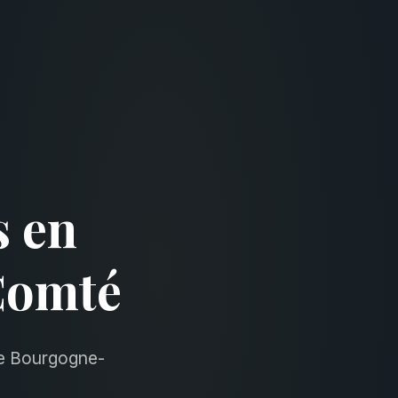
s en
Comté
de Bourgogne-