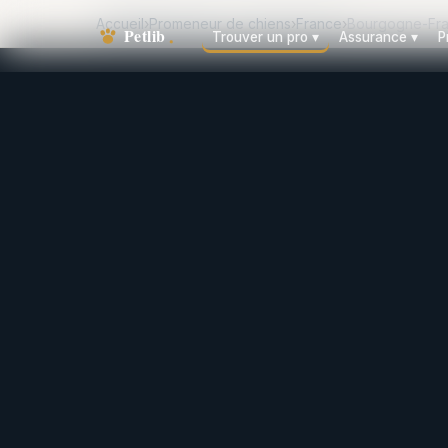
Accueil
›
Promeneur de chiens
›
France
›
Bourgogne-Fr
Trouver un pro
▾
Assurance
▾
P