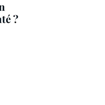
n
té ?
nel et on vous
.