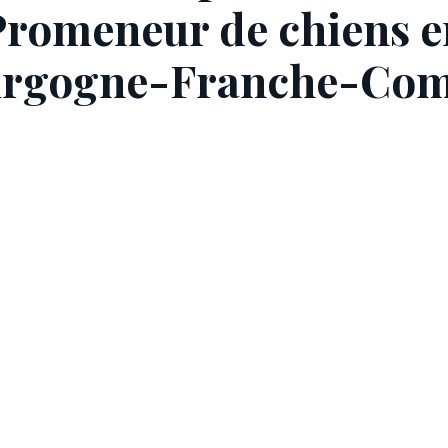
Promeneur de chiens e
rgogne-Franche-Com
 demande : on vous met en relation avec un profession
previent des qu'un pro est disponible pres de chez vous
nde