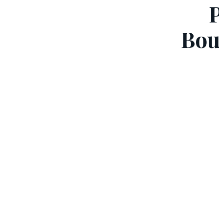
Bou
Laissez votre
Envoyer ma dema