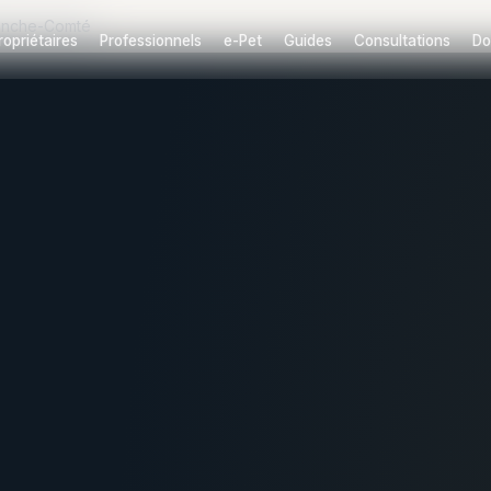
anche-Comté
ropriétaires
Professionnels
e-Pet
Guides
Consultations
Do