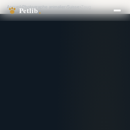
Accueil
›
Photographe animalier
›
Suisse
›
Zoug