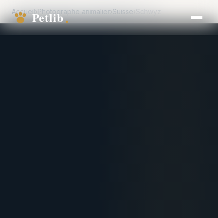
Accueil
›
Photographe animalier
›
Suisse
›
Schwyz