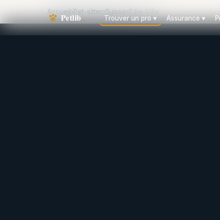
Accueil
›
Pet-sitter
›
Suisse
›
Bâle-Ville
Trouver un pro
▾
Assurance
▾
P