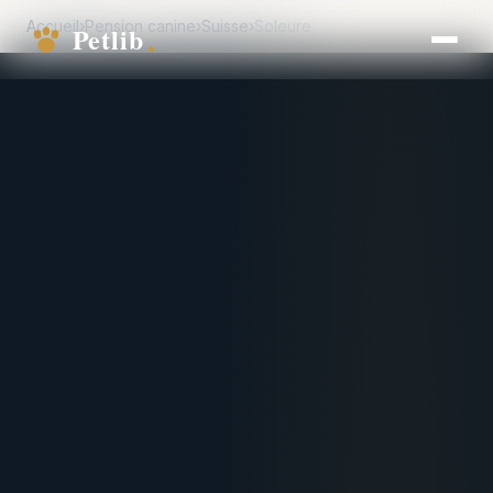
Accueil
›
Pension canine
›
Suisse
›
Soleure