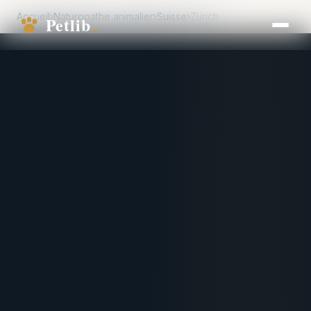
Accueil
›
Naturopathe animalier
›
Suisse
›
Zürich