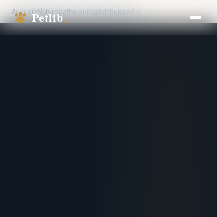
Accueil
›
Naturopathe animalier
›
Suisse
›
Uri