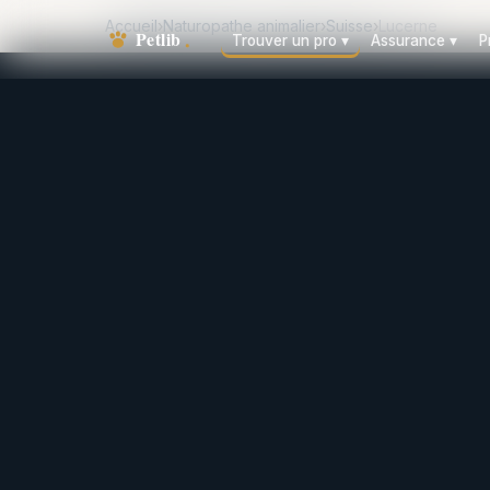
Accueil
›
Naturopathe animalier
›
Suisse
›
Lucerne
Trouver un pro
▾
Assurance
▾
P