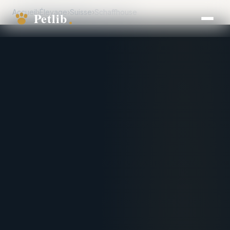
Accueil
›
Élevage
›
Suisse
›
Schaffhouse