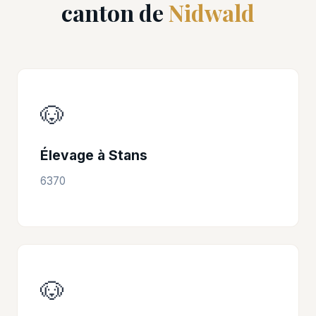
canton de
Nidwald
🐶
Élevage à Stans
6370
🐶