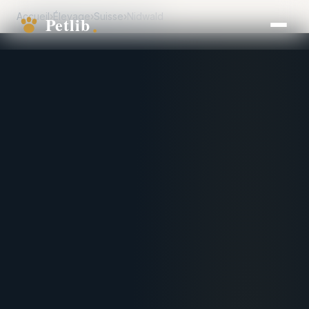
Accueil
›
Élevage
›
Suisse
›
Nidwald