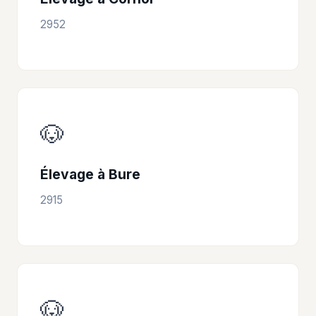
2952
🐶
Élevage à Bure
2915
🐶