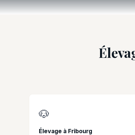
Élevag
🐶
Élevage à Fribourg