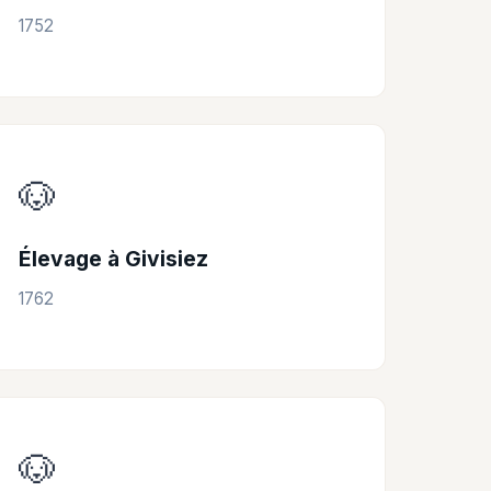
1752
🐶
Élevage à Givisiez
1762
🐶