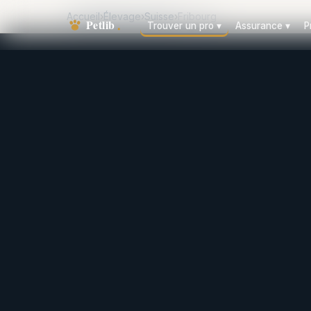
Accueil
›
Élevage
›
Suisse
›
Fribourg
Trouver un pro
▾
Assurance
▾
P