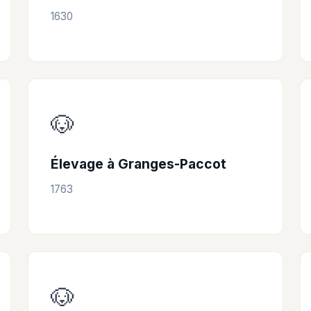
1630
🐶
Élevage à Granges-Paccot
1763
🐶