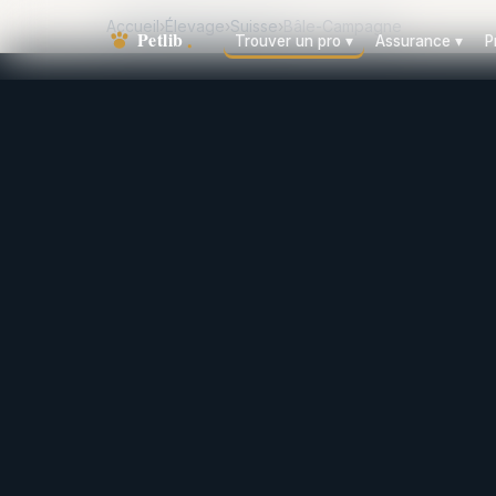
Accueil
›
Élevage
›
Suisse
›
Bâle-Campagne
Trouver un pro
▾
Assurance
▾
P