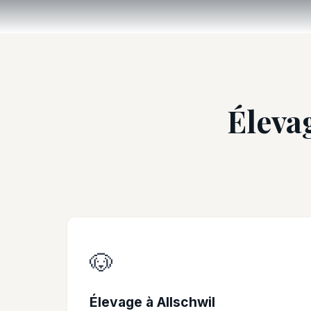
Élevag
🐶
Élevage à Allschwil