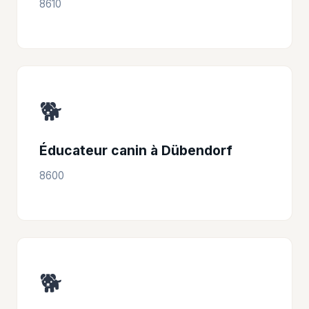
8610
🐕
Éducateur canin à Dübendorf
8600
🐕