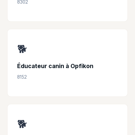
8302
🐕
Éducateur canin à Opfikon
8152
🐕