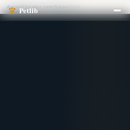
Accueil
›
Éducateur canin
›
Suisse
›
Zürich